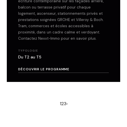
écriture contemporaine sur les façades arrière,
balcon ou terrasse privatif pour chaque
logement, ascenseur, stationnements privés et
prestations soignées GROHE et Villeroy & Boch.
Tram, commerces et écoles accessibles à
proximité, dans un cadre calme et verdoyant.
Contactez Nexxt-Immo pour en savoir plus.
TYPOLOGIE
Du T2 au T5
DÉCOUVRIR LE PROGRAMME
1
2
3
›